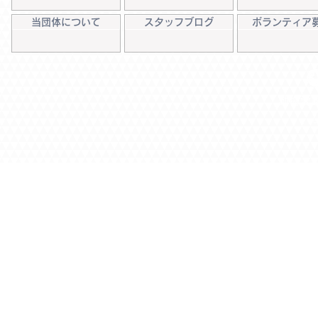
当団体について
スタッフブログ
ボランティア
​動物
©