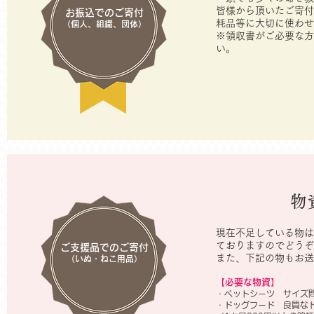
​皆様から頂いたご寄
お振込でのご寄付
耗品等に大切に使わせ
（個人、組織、団体）
※領収書がご必要な方
い。
物
現在不足している物は
ておりますのでどうぞ
ご支援品でのご寄付
​また、下記の物もお
（いぬ・ねこ用品）
【必要な物資】
・ペットシーツ サイズ
・ドッグフード 良質な