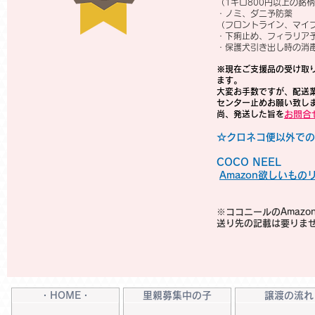
（1キロ800円以上の銘
・ノミ、ダニ予防薬
（フロントライン、マイ
・下痢止め、フィラリア
・保護犬引き出し時の消毒
※現在ご支援品の受け取
ます。
大変お手数ですが、配送
センター止め
お願い致し
​尚、発送した旨を
お問合
☆クロネコ便以外での
COCO NEEL
Amazon欲しいもの
※ココニールのAmaz
​送り先の記載は要りま
・HOME・
里親募集中の子
譲渡の流れ