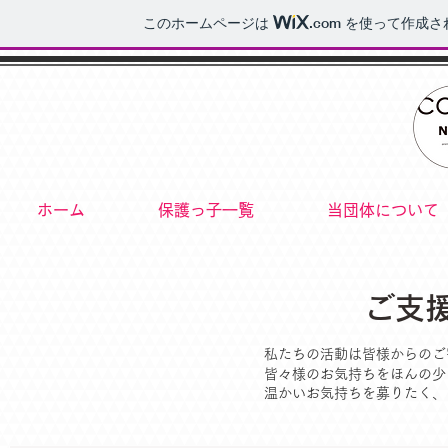
このホームページは
.com
を使って作成さ
ホーム
保護っ子一覧
当団体について
ご支
私たちの活動は皆様からのご
皆々様のお気持ちをほんの少
温かいお気持ちを募りたく、